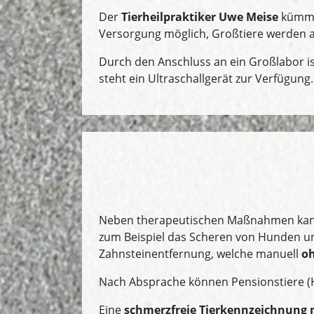
Der
Tierheilpraktiker Uwe Meise
kümmer
Versorgung möglich, Großtiere werden 
Durch den Anschluss an ein Großlabor i
steht ein Ultraschallgerät zur Verfügung.
Neben therapeutischen Maßnahmen kann
zum Beispiel das Scheren von Hunden un
Zahnsteinentfernung, welche manuell
oh
Nach Absprache können Pensionstiere (Hu
Eine
schmerzfreie Tierkennzeichnung m