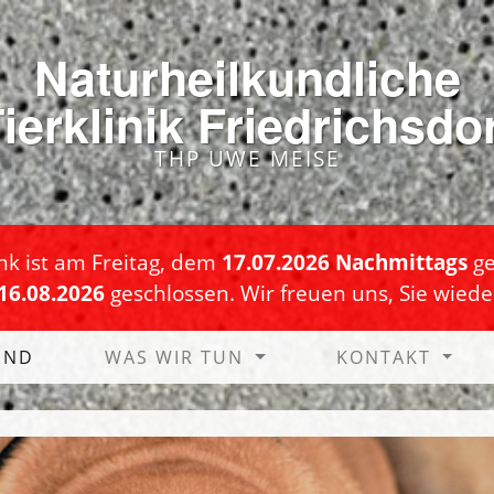
Naturheilkundliche
ierklinik Friedrichsdo
THP UWE MEISE
ink ist am Freitag, dem
17.07.2026 Nachmittags
ge
16.08.2026
geschlossen. Wir freuen uns, Sie wied
IND
WAS WIR TUN
KONTAKT